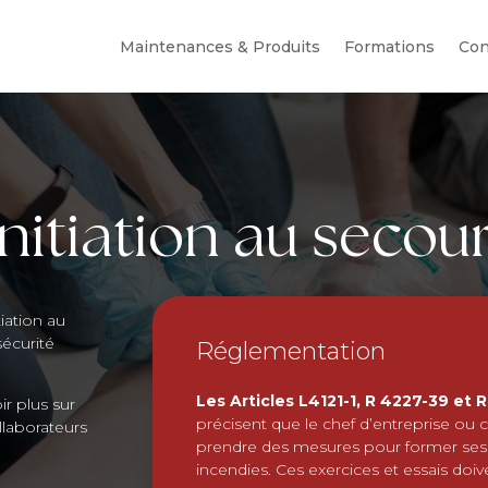
Maintenances & Produits
Formations
Con
nitiation au secou
iation au
sécurité
Réglementation
Les Articles L4121-1, R 4227-39 et 
r plus sur
précisent que le chef d’entreprise ou c
llaborateurs
prendre des mesures pour former ses co
incendies. Ces exercices et essais doiv