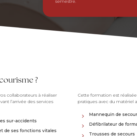
semestre.
courisme ?
os collaborateurs à réaliser
Cette formation est réalisé
ant l’arrivée des services
pratiques avec du matériel a
Mannequin de secouri
5
les sur-accidents
Défibrilateur de form
5
et de ses fonctions vitales
Trousses de secours
5