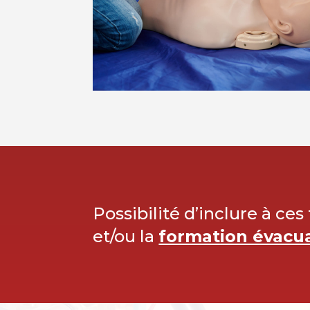
Possibilité d’inclure à ces
et/ou la
formation évacu